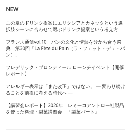
NEW
この夏のドリンク提案にエリクシアとカネッタという選
択肢シーンに合わせて選ぶドリンク提案という考え方
フランス通信vol.10 パンの文化と情熱を分かち合う祭
典 第30回「La Fête du Pain（ラ・フェット・デュ・パ
ン）」
フレデリック・ブロンディール ローンチイベント【開催
レポート】
アレルギー表示は「また改正」ではない。 ― 変わり続け
ることを前提に考える時代へ ―
【講習会レポート】2026年 レミーコアントロー社製品
を使った料理・製菓講習会 『製菓パート』