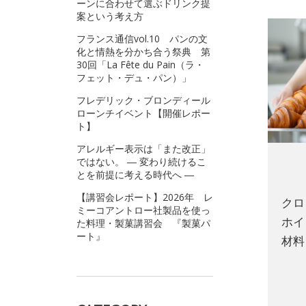
ーンに合わせて選ぶドリンク提
案という考え方
フランス通信vol.10 パンの文
化と情熱を分かち合う祭典 第
30回「La Fête du Pain（ラ・
フェット・デュ・パン）」
フレデリック・ブロンディール
ローンチイベント【開催レポー
ト】
アレルギー表示は「また改正」
ではない。 ― 変わり続けるこ
とを前提に考える時代へ ―
【講習会レポート】2026年 レ
クロ
ミーコアントロー社製品を使っ
ホイ
た料理・製菓講習会 『製菓パ
ート』
材料