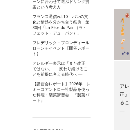
ーンに合わせて選ぶドリンク提
案という考え方
フランス通信vol.10 パンの文
化と情熱を分かち合う祭典 第
30回「La Fête du Pain（ラ・
フェット・デュ・パン）」
フレデリック・ブロンディール
ローンチイベント【開催レポー
ト】
アレルギー表示は「また改正」
ではない。 ― 変わり続けるこ
とを前提に考える時代へ ―
【講習会レポート】2026年 レ
アレ
ミーコアントロー社製品を使っ
正」
た料理・製菓講習会 『製菓パ
ート』
るこ
―