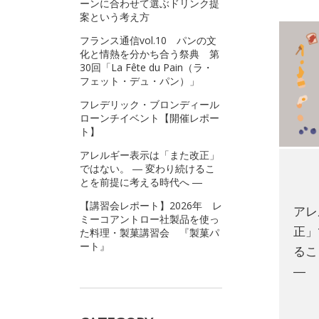
ーンに合わせて選ぶドリンク提
案という考え方
フランス通信vol.10 パンの文
化と情熱を分かち合う祭典 第
30回「La Fête du Pain（ラ・
フェット・デュ・パン）」
フレデリック・ブロンディール
ローンチイベント【開催レポー
ト】
アレルギー表示は「また改正」
ではない。 ― 変わり続けるこ
とを前提に考える時代へ ―
【講習会レポート】2026年 レ
アレ
ミーコアントロー社製品を使っ
正」
た料理・製菓講習会 『製菓パ
ート』
るこ
―