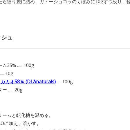
たら絞り袋に詰め、ガトーショコラのくぼみに10gずつ絞り、
ッシュ
】
ム35% ……100g
……10g
 カカオ58％ (DLAnaturals)
……100g
ー ……20g
】
リームと転化糖を温める。
PAOに加え、溶かす。