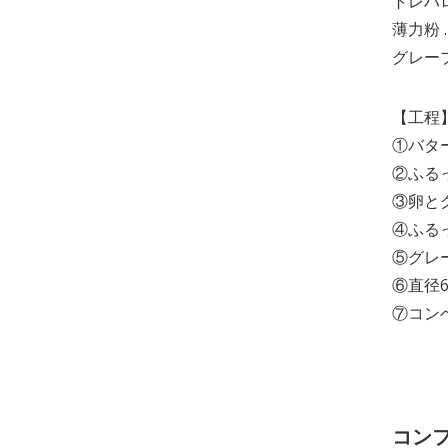
トレハロ
薄力粉 
グレープ
【工程
①バター
②ふる
③卵と
④ふる
⑤グレ
⑥直径6
⑦コン
コン