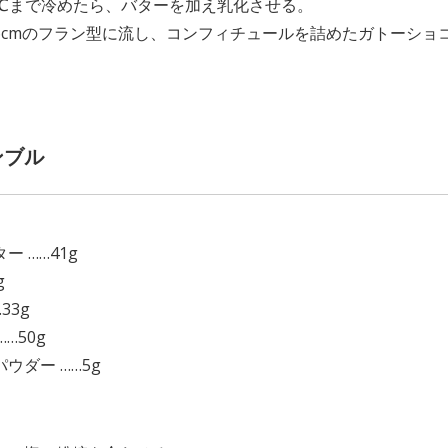
0℃まで冷めたら、バターを加え乳化させる。
6cmのフラン型に流し、コンフィチュールを詰めたガトーショ
ンブル
】
ー ……41g
g
33g
……50g
ウダー ……5g
】