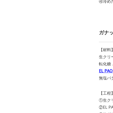
④冷め
ガナ
【材料
生クリー
転化糖 
EL PAO
無塩バタ
【工程
①生ク
②EL 