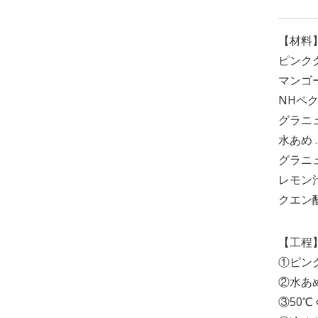
【材料
ピンクグ
マンゴー
NHペク
グラニュ
水あめ 
グラニュ
レモン汁
クエン酸 
【工程
①ピン
②水あ
③50