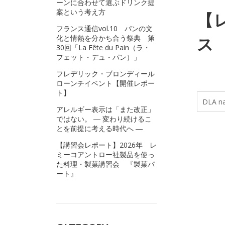
ーンに合わせて選ぶドリンク提
案という考え方
【
フランス通信vol.10 パンの文
化と情熱を分かち合う祭典 第
ス
30回「La Fête du Pain（ラ・
フェット・デュ・パン）」
フレデリック・ブロンディール
ローンチイベント【開催レポー
ト】
DLA 
アレルギー表示は「また改正」
ではない。 ― 変わり続けるこ
とを前提に考える時代へ ―
【講習会レポート】2026年 レ
ミーコアントロー社製品を使っ
た料理・製菓講習会 『製菓パ
ート』