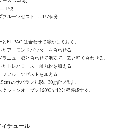
ース ……30g
……15g
フルーツゼスト ……1/2個分
】
とEL PAO は合わせて溶かしておく。
ったアーモンドパウダーを合わせる。
グラニュー糖と合わせて泡立て、②と軽く合わせる。
ったトレハロース・薄力粉を加える。
ープフルーツゼストを加える。
.5cm のサバラン丸形に30gずつ流す。
ベクションオーブン160℃で12分程焼成する。
フィチュール