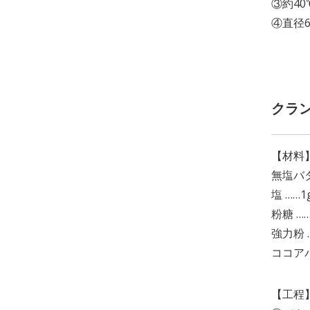
③約4
④直径
クラ
【材料
無塩バタ
塩 ……1
粉糖 ……
強力粉 
ココアパ
【工程