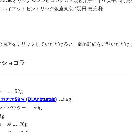
naturalsオリジナルレシピコンテスト焼き菓子・半生菓子部門
ハイアットセントリック銀座東京 / 羽田 恵美 様
の箇所をクリックしていただけると、商品詳細をご覧いただけ
ーショコラ
】
ー ……52g
 カカオ58％ (DLAnaturals)
……56g
ドパウダー ……50g
8g
ー糖 ……20g