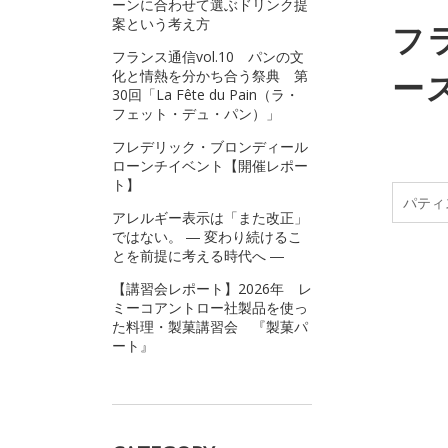
ーンに合わせて選ぶドリンク提
案という考え方
フ
フランス通信vol.10 パンの文
化と情熱を分かち合う祭典 第
ー
30回「La Fête du Pain（ラ・
フェット・デュ・パン）」
フレデリック・ブロンディール
ローンチイベント【開催レポー
ト】
パティ
アレルギー表示は「また改正」
ではない。 ― 変わり続けるこ
とを前提に考える時代へ ―
【講習会レポート】2026年 レ
ミーコアントロー社製品を使っ
た料理・製菓講習会 『製菓パ
ート』