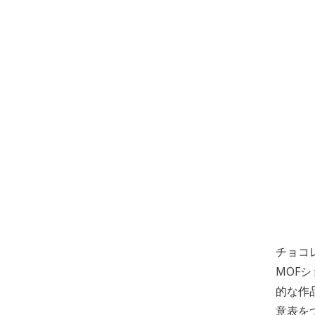
チョコ
MOF
的な作
意表を