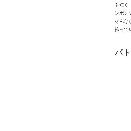
も短く
ンボン
そんな
飾って
パト