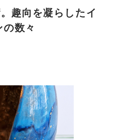
芸術。趣向を凝らしたイ
ンの数々