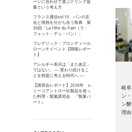
ーンに合わせて選ぶドリンク提
案という考え方
フランス通信vol.10 パンの文
化と情熱を分かち合う祭典 第
30回「La Fête du Pain（ラ・
フェット・デュ・パン）」
フレデリック・ブロンディール
ローンチイベント【開催レポー
ト】
アレルギー表示は「また改正」
ではない。 ― 変わり続けるこ
とを前提に考える時代へ ―
【講習会レポート】2026年 レ
岐阜
ミーコアントロー社製品を使っ
ン・
た料理・製菓講習会 『製菓パ
ート』
ン酵
理由