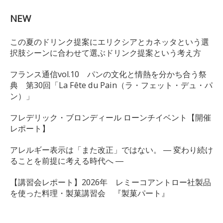
NEW
この夏のドリンク提案にエリクシアとカネッタという選
択肢シーンに合わせて選ぶドリンク提案という考え方
フランス通信vol.10 パンの文化と情熱を分かち合う祭
典 第30回「La Fête du Pain（ラ・フェット・デュ・パ
ン）」
フレデリック・ブロンディール ローンチイベント【開催
レポート】
アレルギー表示は「また改正」ではない。 ― 変わり続け
ることを前提に考える時代へ ―
【講習会レポート】2026年 レミーコアントロー社製品
を使った料理・製菓講習会 『製菓パート』