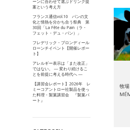
ーンに合わせて選ぶドリンク提
案という考え方
フランス通信vol.10 パンの文
化と情熱を分かち合う祭典 第
30回「La Fête du Pain（ラ・
フェット・デュ・パン）」
フレデリック・ブロンディール
ローンチイベント【開催レポー
ト】
アレルギー表示は「また改正」
ではない。 ― 変わり続けるこ
とを前提に考える時代へ ―
【講習会レポート】2026年 レ
牧場
ミーコアントロー社製品を使っ
MÉ
た料理・製菓講習会 『製菓パ
ート』