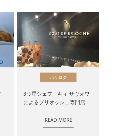
パリログ
イ
3つ星シェフ ギィ サヴォワ
によるブリオッシュ専門店
READ MORE