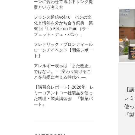
ーンに合わせて選ぶドリンク提
案という考え方
フランス通信vol.10 パンの文
化と情熱を分かち合う祭典 第
30回「La Fête du Pain（ラ・
フェット・デュ・パン）」
フレデリック・ブロンディール
ローンチイベント【開催レポー
ト】
アレルギー表示は「また改正」
ではない。 ― 変わり続けるこ
とを前提に考える時代へ ―
【講習会レポート】2026年 レ
【講
ミーコアントロー社製品を使っ
レミ
た料理・製菓講習会 『製菓パ
ート』
使
『製