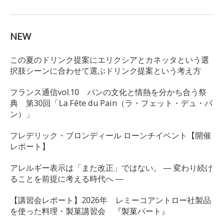
NEW
この夏のドリンク提案にエリクシアとカネッタという選
択肢シーンに合わせて選ぶドリンク提案という考え方
フランス通信vol.10 パンの文化と情熱を分かち合う祭
典 第30回「La Fête du Pain（ラ・フェット・デュ・パ
ン）」
フレデリック・ブロンディール ローンチイベント【開催
レポート】
アレルギー表示は「また改正」ではない。 ― 変わり続け
ることを前提に考える時代へ ―
【講習会レポート】2026年 レミーコアントロー社製品
を使った料理・製菓講習会 『製菓パート』