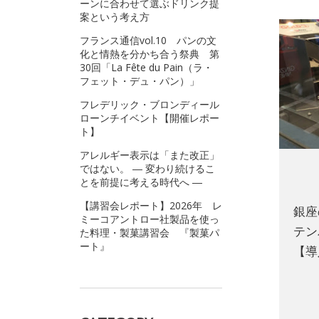
ーンに合わせて選ぶドリンク提
案という考え方
フランス通信vol.10 パンの文
化と情熱を分かち合う祭典 第
30回「La Fête du Pain（ラ・
フェット・デュ・パン）」
フレデリック・ブロンディール
ローンチイベント【開催レポー
ト】
アレルギー表示は「また改正」
ではない。 ― 変わり続けるこ
とを前提に考える時代へ ―
【講習会レポート】2026年 レ
銀座
ミーコアントロー社製品を使っ
テン
た料理・製菓講習会 『製菓パ
ート』
【導