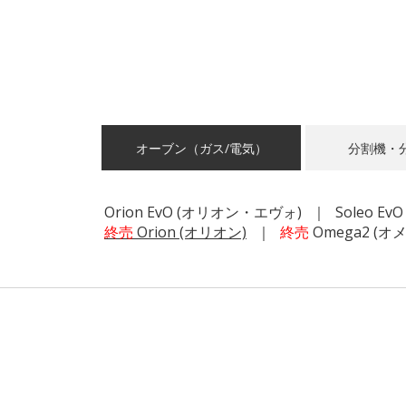
オーブン（ガス/電気）
分割機・
Orion EvO
(オリオン・エヴォ)
Soleo Ev
終売
Orion
(オリオン)
終売
Omega2
(オメ