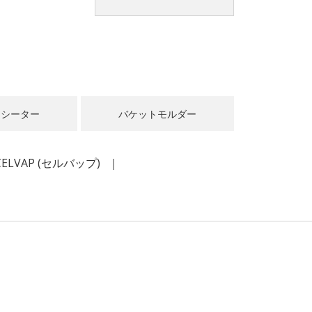
スシーター
バケットモルダー
CELVAP
(セルバップ)