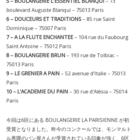
5 – BOULANGERIE L’ESSENTIEL BLANQUI
– 73
boulevard Auguste Blanqui – 75013 Paris
6 – DOUCEURS ET TRADITIONS
– 85 rue Saint
Dominique – 75007 Paris
7 – A LA FLUTE ENCHANTEE
– 104 rue du Faubourg
Saint Antoine – 75012 Paris
8 – BOULANGERIE BRUN
– 193 rue de Tolbiac –
75013 Paris
9 – LE GRENIER A PAIN
– 52 avenue d’Italie – 75013
Paris
10 – L’ACADEMIE DU PAIN
– 30 rue d’Alésia – 75014
Paris
今回は6区にある BOULANGERIE LA PARISIENNE が初
受賞となりました。昨今のコンクールでは、モンマルト
ル界隈のパン屋さんが受賞されている印象が強く、6区