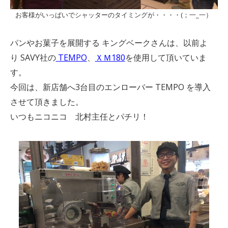
お客様がいっぱいでシャッターのタイミングが・・・・(；一_一）
パンやお菓子を展開する キングベークさんは、以前よ
り SAVY社の
TEMPO
、
ＸＭ180
を使用して頂いていま
す。
今回は、新店舗へ3台目のエンローバー TEMPO を導入
させて頂きました。
いつもニコニコ 北村主任とパチリ！