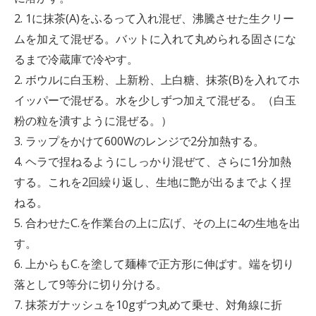
2. 1に抹茶(A)をふるって入れ混ぜ、沸騰させた生クリー
ムを加えて混ぜる。バットに入れて丸められる固さにな
るまで冷蔵庫で冷やす。
2. ボウルに白玉粉、上新粉、上白糖、抹茶(B)を入れてホ
イッパーで混ぜる。水を少しずつ加えて混ぜる。（白玉
粉の粒を潰すように混ぜる。）
3. ラップをかけて600Wのレンジで2分加熱する。
4. ヘラで捏ねるようにしっかり混ぜて、さらに1分加熱
する。これを2回繰り返し、生地に艶が出るまでよく捏
ねる。
5. 合わせたC.を作業台の上に広げ、その上に4の生地を出
す。
6. 上からもC.を塗して麺棒で正方形に伸ばす。端を切り
落として9等分に切り分ける。
7. 抹茶ガナッシュを10gずつ丸めて乗せ、対角線に折