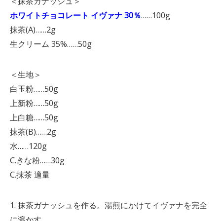
＜抹茶ガナッシュ＞
ホワイトチョコレート イヴァナ 30％
……100g
抹茶(A)……2g
生クリーム 35%……50g
＜生地＞
白玉粉……50g
上新粉……50g
上白糖……50g
抹茶(B)……2g
水……120g
C.きな粉……30g
C.抹茶 適量
1. 抹茶ガナッシュを作る。湯煎にかけてイヴァナを完全
に溶かす。