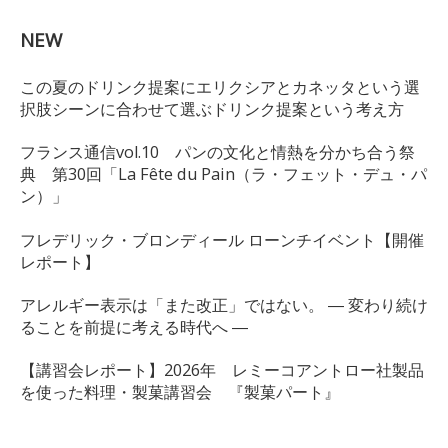
NEW
この夏のドリンク提案にエリクシアとカネッタという選
択肢シーンに合わせて選ぶドリンク提案という考え方
フランス通信vol.10 パンの文化と情熱を分かち合う祭
典 第30回「La Fête du Pain（ラ・フェット・デュ・パ
ン）」
フレデリック・ブロンディール ローンチイベント【開催
レポート】
アレルギー表示は「また改正」ではない。 ― 変わり続け
ることを前提に考える時代へ ―
【講習会レポート】2026年 レミーコアントロー社製品
を使った料理・製菓講習会 『製菓パート』