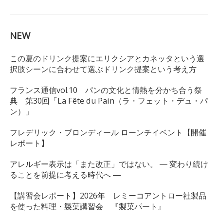
NEW
この夏のドリンク提案にエリクシアとカネッタという選
択肢シーンに合わせて選ぶドリンク提案という考え方
フランス通信vol.10 パンの文化と情熱を分かち合う祭
典 第30回「La Fête du Pain（ラ・フェット・デュ・パ
ン）」
フレデリック・ブロンディール ローンチイベント【開催
レポート】
アレルギー表示は「また改正」ではない。 ― 変わり続け
ることを前提に考える時代へ ―
【講習会レポート】2026年 レミーコアントロー社製品
を使った料理・製菓講習会 『製菓パート』