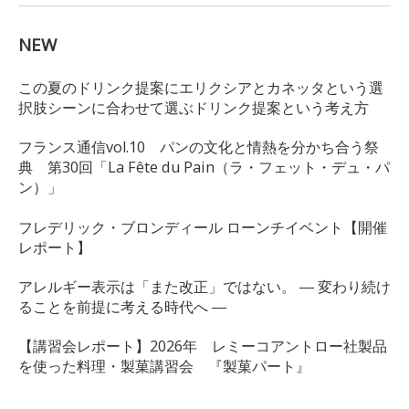
NEW
この夏のドリンク提案にエリクシアとカネッタという選
択肢シーンに合わせて選ぶドリンク提案という考え方
フランス通信vol.10 パンの文化と情熱を分かち合う祭
典 第30回「La Fête du Pain（ラ・フェット・デュ・パ
ン）」
フレデリック・ブロンディール ローンチイベント【開催
レポート】
アレルギー表示は「また改正」ではない。 ― 変わり続け
ることを前提に考える時代へ ―
【講習会レポート】2026年 レミーコアントロー社製品
を使った料理・製菓講習会 『製菓パート』