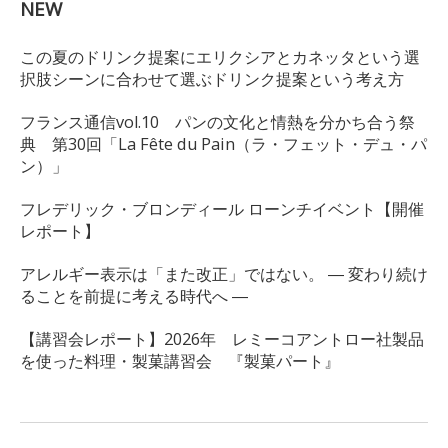
NEW
この夏のドリンク提案にエリクシアとカネッタという選
択肢シーンに合わせて選ぶドリンク提案という考え方
フランス通信vol.10 パンの文化と情熱を分かち合う祭
典 第30回「La Fête du Pain（ラ・フェット・デュ・パ
ン）」
フレデリック・ブロンディール ローンチイベント【開催
レポート】
アレルギー表示は「また改正」ではない。 ― 変わり続け
ることを前提に考える時代へ ―
【講習会レポート】2026年 レミーコアントロー社製品
を使った料理・製菓講習会 『製菓パート』