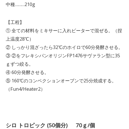
中種………210g
【工程】
① 全ての材料をミキサーに入れビーターで混ぜる。（捏
上温度28℃）
② しっかり混ざったら32℃のホイロで60分発酵させる。
③ ②をフレキシパンオリジンFP1476サヴァラン型に35
ｇずつ絞る。
④ 60分発酵させる。
⑤ 160℃のコンベクションオーブンで25分焼成する。
（Fun4/Heater2）
シロ トロピック (50個分) 70ｇ/個