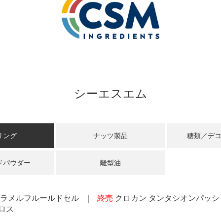
シーエスエム
リング
ナッツ製品
糖類／デ
ドパウダー
離型油
ャラメルフルールドセル
終売
クロカン タンタシオンパッシ
ロス