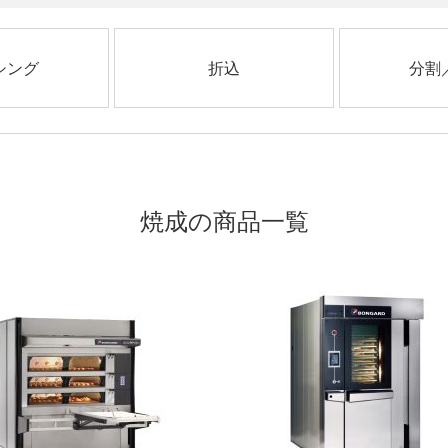
シング
折込
分割
焼成の商品一覧