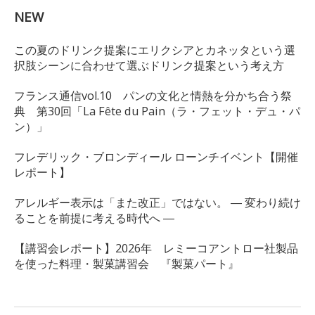
NEW
この夏のドリンク提案にエリクシアとカネッタという選
択肢シーンに合わせて選ぶドリンク提案という考え方
フランス通信vol.10 パンの文化と情熱を分かち合う祭
典 第30回「La Fête du Pain（ラ・フェット・デュ・パ
ン）」
フレデリック・ブロンディール ローンチイベント【開催
レポート】
アレルギー表示は「また改正」ではない。 ― 変わり続け
ることを前提に考える時代へ ―
【講習会レポート】2026年 レミーコアントロー社製品
を使った料理・製菓講習会 『製菓パート』