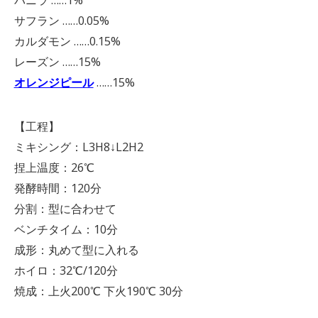
バニラ ……1%
サフラン ……0.05%
カルダモン ……0.15%
レーズン ……15%
オレンジピール
……15%
【工程】
ミキシング：L3H8↓L2H2
捏上温度：26℃
発酵時間：120分
分割：型に合わせて
ベンチタイム：10分
成形：丸めて型に入れる
ホイロ：32℃/120分
焼成：上火200℃ 下火190℃ 30分