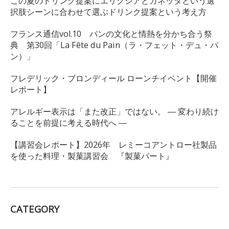
この夏のドリンク提案にエリクシアとカネッタという選
択肢シーンに合わせて選ぶドリンク提案という考え方
フランス通信vol.10 パンの文化と情熱を分かち合う祭
典 第30回「La Fête du Pain（ラ・フェット・デュ・パ
ン）」
フレデリック・ブロンディール ローンチイベント【開催
レポート】
アレルギー表示は「また改正」ではない。 ― 変わり続け
ることを前提に考える時代へ ―
【講習会レポート】2026年 レミーコアントロー社製品
を使った料理・製菓講習会 『製菓パート』
CATEGORY