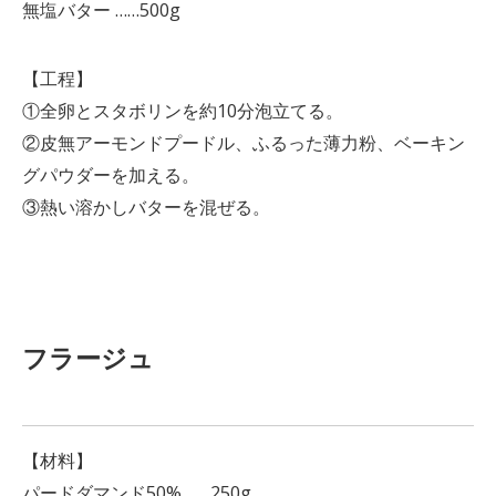
無塩バター ……500g
【工程】
①全卵とスタボリンを約10分泡立てる。
②皮無アーモンドプードル、ふるった薄力粉、ベーキン
グパウダーを加える。
③熱い溶かしバターを混ぜる。
フラージュ
【材料】
パードダマンド50% ……250g