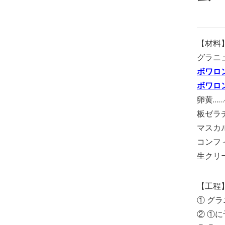
【材料
グラニュ
ボワロ
ボワロ
卵黄……
板ゼラ
マスカル
コンフィ
生クリー
【工程
① グ
② ①