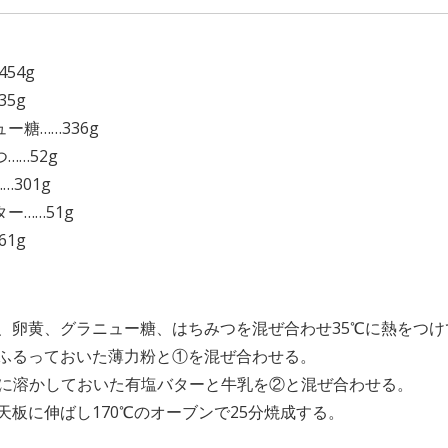
】
454g
35g
ー糖……336g
……52g
…301g
ー……51g
61g
】
卵、卵黄、グラニュー糖、はちみつを混ぜ合わせ35℃に熱をつ
めふるっておいた薄力粉と①を混ぜ合わせる。
0℃に溶かしておいた有塩バターと牛乳を②と混ぜ合わせる。
を天板に伸ばし170℃のオーブンで25分焼成する。