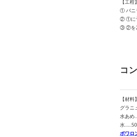
【工程
① バ
② ①
③ ②
コン
【材料
グラニュ
水あめ…
水……50
ボワロ