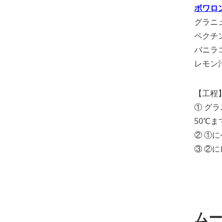
ボワロ
グラニュ
ペクチン
バニラ
レモン汁
【工程
① グ
50℃
② ①
③ ②
ムー