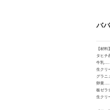
ババ
【材料
タヒチ産
牛乳……
生クリー
グラニュ
卵黄……
板ゼラ
生クリー