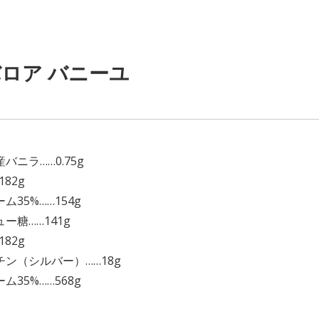
ロア バニーユ
】
バニラ……0.75g
182g
ム35%……154g
ー糖……141g
182g
チン（シルバー）……18g
ム35%……568g