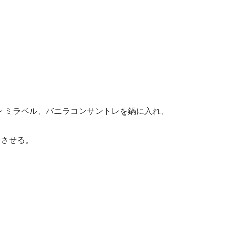
ーレ ミラベル、バニラコンサントレを鍋に入れ、
騰させる。