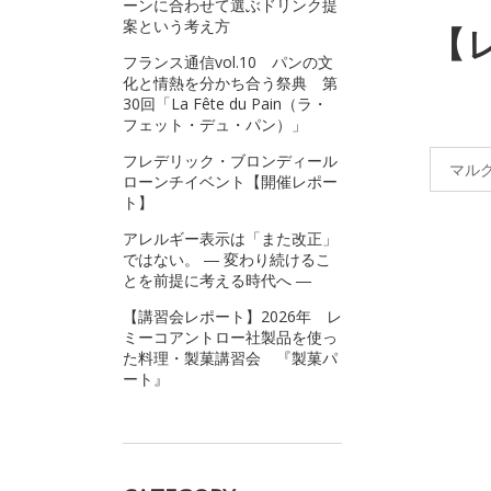
ーンに合わせて選ぶドリンク提
案という考え方
【
フランス通信vol.10 パンの文
化と情熱を分かち合う祭典 第
30回「La Fête du Pain（ラ・
フェット・デュ・パン）」
フレデリック・ブロンディール
マル
ローンチイベント【開催レポー
ト】
アレルギー表示は「また改正」
ではない。 ― 変わり続けるこ
とを前提に考える時代へ ―
【講習会レポート】2026年 レ
ミーコアントロー社製品を使っ
た料理・製菓講習会 『製菓パ
ート』