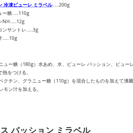
ン 冷凍ピューレ ミラベル
……200g
ー糖……110g
NH……12g
コンサントレ……3g
……10g
】
ラニュー糖（180g）水あめ、水、ピューレ パッション、ピュ
まで熱をつける。
にペクチン、グラニュー糖（110g）を混合したものを加えて沸
にレモン汁を加える。
ス パッション ミラベル