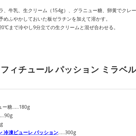
】
ニラ、牛乳、生クリーム（154g）、グラニュー糖、卵黄でクレ
に予めふやかしておいた板ゼラチンを加えて溶かす。
を20℃まで冷やし9分立ての生クリームと混ぜ合わせる。
フィチュール パッション ミラベ
】
ー糖……180g
…90g
g
ン 冷凍ピューレ パッション
……300g