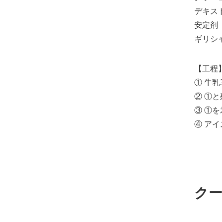
デキス
安定剤
ギリシャ
【工程
① 牛
② ①
③ ①
④ ア
ク