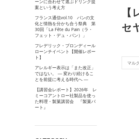
ーンに合わせて選ぶドリンク提
案という考え方
【
フランス通信vol.10 パンの文
化と情熱を分かち合う祭典 第
セ
30回「La Fête du Pain（ラ・
フェット・デュ・パン）」
フレデリック・ブロンディール
ローンチイベント【開催レポー
ト】
マル
アレルギー表示は「また改正」
ではない。 ― 変わり続けるこ
とを前提に考える時代へ ―
【講習会レポート】2026年 レ
ミーコアントロー社製品を使っ
た料理・製菓講習会 『製菓パ
ート』