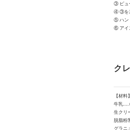
③ ピ
④ ③
⑤ ハ
⑥ ア
ク
【材料
牛乳……
生クリー
脱脂粉乳
グラニュ