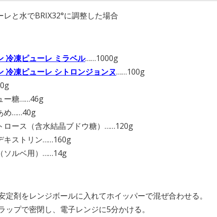
レと水でBRIX32°に調整した場合
】
ン 冷凍ピューレ ミラベル
……1000g
ン 冷凍ピューレ シトロンジョンヌ
……100g
0g
ー糖……46g
め……40g
トロース（含水結晶ブドウ糖）……120g
キストリン……160g
ソルベ用）……14g
】
と安定剤をレンジボールに入れてホイッパーで混ぜ合わせる。
をラップで密閉し、電子レンジに5分かける。