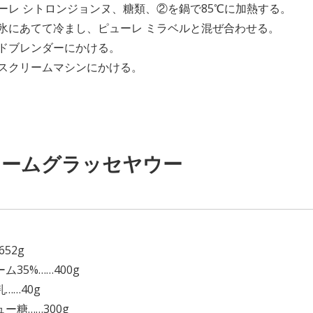
ューレ シトロンジョンヌ、糖類、②を鍋で85℃に加熱する。
を氷にあてて冷まし、ピューレ ミラベルと混ぜ合わせる。
ンドブレンダーにかける。
イスクリームマシンにかける。
レームグラッセヤウー
】
652g
ム35%……400g
……40g
ー糖……300g