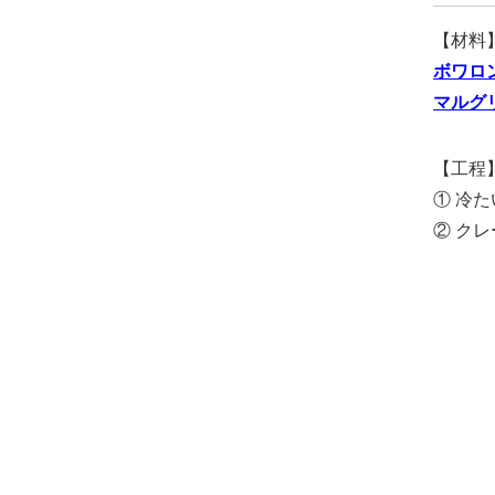
【材料
ボワロ
マルグ
【工程
① 冷
② ク