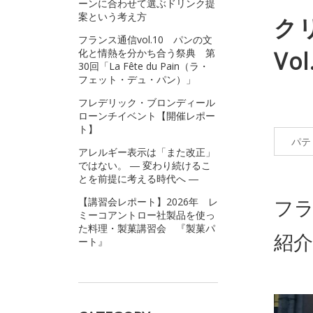
ーンに合わせて選ぶドリンク提
案という考え方
ク
フランス通信vol.10 パンの文
化と情熱を分かち合う祭典 第
Vo
30回「La Fête du Pain（ラ・
フェット・デュ・パン）」
フレデリック・ブロンディール
ローンチイベント【開催レポー
ト】
パテ
アレルギー表示は「また改正」
ではない。 ― 変わり続けるこ
とを前提に考える時代へ ―
フ
【講習会レポート】2026年 レ
ミーコアントロー社製品を使っ
た料理・製菓講習会 『製菓パ
紹介
ート』