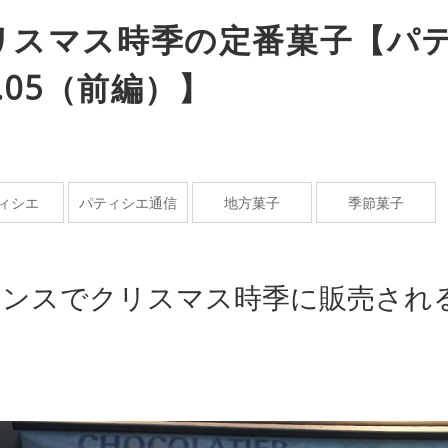
リスマス時季の定番菓子【パ
l.05（前編）】
ィシエ
パティシエ通信
地方菓子
季節菓子
ランスでクリスマス時季に販売され