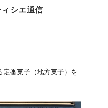
ティシエ通信
る定番菓子（地方菓子）を