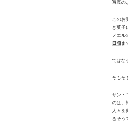
写真の
このお
き菓子
ノエル
日頃
ま
ではな
そもそ
サン・
のは、
人々を
るそう