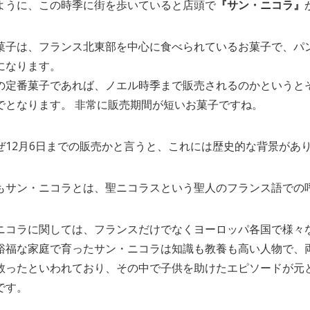
ように、この時季に街を歩いていると店頭で
『サン・ニコラ』
菓子は、フランス北東部を中心に食べられているお菓子で、パ
になります。
の定番菓子であれば、ノエル時季まで販売されるのかというとそ
でとなります。 非常に販売期間が短いお菓子ですね。
ぜ12月6日までの販売かと言うと、これには歴史的な背景があ
もサン・ニコラとは、聖ニコラスという聖人のフランス語での
ニコラに関しては、フランスだけでなくヨーロッパ各国で様々
裕福な家庭で育ったサン・ニコラは知識も教養も高い人物で、
救ったといわれており、その中で子供を助けたエピソードが元
です。