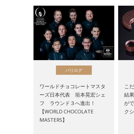
パリログ
ワールドチョコレートマスタ
こ
ーズ日本代表 垣本晃宏シェ
結
フ ラウンド３へ進出！
がで
【WORLD CHOCOLATE
ク
MASTERS】