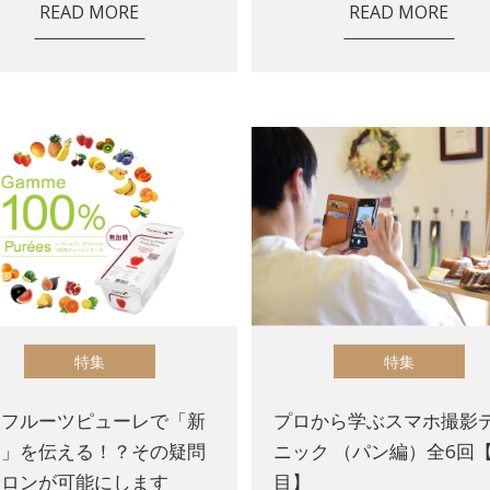
READ MORE
READ MORE
特集
特集
凍フルーツピューレで「新
プロから学ぶスマホ撮影
さ」を伝える！？その疑問
ニック （パン編）全6回【
ワロンが可能にします
目】