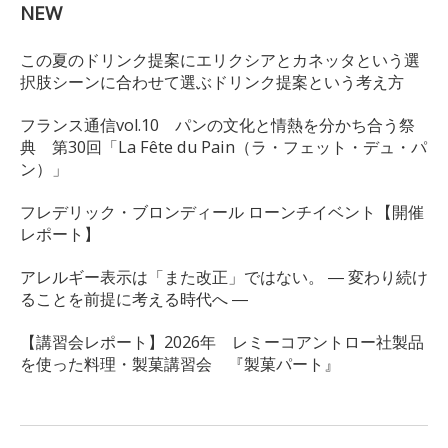
NEW
この夏のドリンク提案にエリクシアとカネッタという選
択肢シーンに合わせて選ぶドリンク提案という考え方
フランス通信vol.10 パンの文化と情熱を分かち合う祭
典 第30回「La Fête du Pain（ラ・フェット・デュ・パ
ン）」
フレデリック・ブロンディール ローンチイベント【開催
レポート】
アレルギー表示は「また改正」ではない。 ― 変わり続け
ることを前提に考える時代へ ―
【講習会レポート】2026年 レミーコアントロー社製品
を使った料理・製菓講習会 『製菓パート』