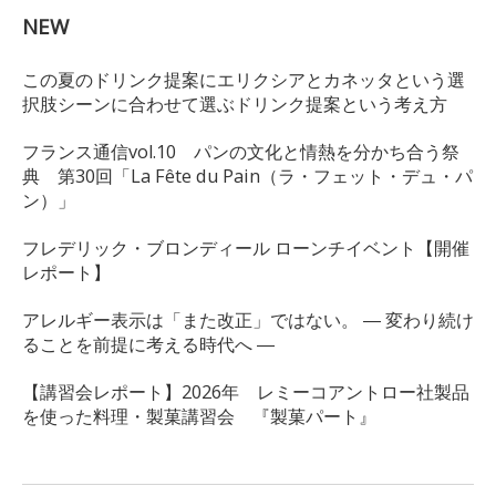
NEW
この夏のドリンク提案にエリクシアとカネッタという選
択肢シーンに合わせて選ぶドリンク提案という考え方
フランス通信vol.10 パンの文化と情熱を分かち合う祭
典 第30回「La Fête du Pain（ラ・フェット・デュ・パ
ン）」
フレデリック・ブロンディール ローンチイベント【開催
レポート】
アレルギー表示は「また改正」ではない。 ― 変わり続け
ることを前提に考える時代へ ―
【講習会レポート】2026年 レミーコアントロー社製品
を使った料理・製菓講習会 『製菓パート』