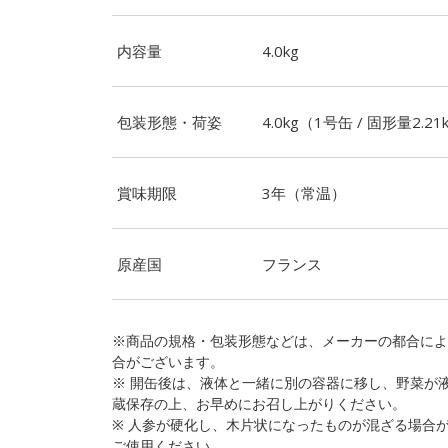
内容量
4.0kg
包装形態・荷姿
4.0kg（1号缶 / 固形量2.21k
賞味期限
3年（常温）
原産国
フランス
※商品の規格・包装形態などは、メーカーの都合によ
合がございます。
※ 開缶後は、液体と一緒に別の容器に移し、野菜が
蔵保存の上、お早めにお召し上がりください。
※ 人参が硬化し、木片状になったものが混ざる場合
ご使用ください。