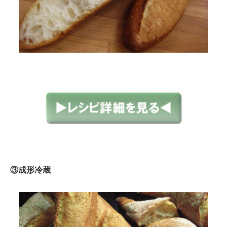
③成形冷蔵