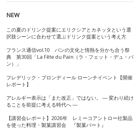
NEW
この夏のドリンク提案にエリクシアとカネッタという選
択肢シーンに合わせて選ぶドリンク提案という考え方
フランス通信vol.10 パンの文化と情熱を分かち合う祭
典 第30回「La Fête du Pain（ラ・フェット・デュ・パ
ン）」
フレデリック・ブロンディール ローンチイベント【開催
レポート】
アレルギー表示は「また改正」ではない。 ― 変わり続け
ることを前提に考える時代へ ―
【講習会レポート】2026年 レミーコアントロー社製品
を使った料理・製菓講習会 『製菓パート』