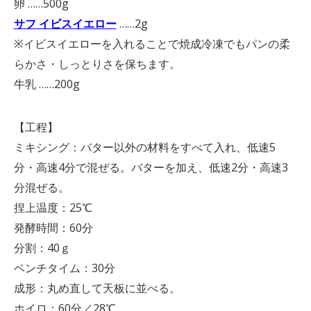
卵 ……500g
サフ イビスイエロー
……2g
※イビスイエローを入れることで焼成冷凍でもパンの柔
らかさ・しっとりさを保ちます。
牛乳 ……200g
【工程】
ミキシング：バター以外の材料をすべて入れ、低速5
分・高速4分で混ぜる。バターを加え、低速2分・高速3
分混ぜる。
捏上温度：25℃
発酵時間：60分
分割：40ｇ
ベンチタイム：30分
成形：丸め直して天板に並べる。
ホイロ：60分／28℃