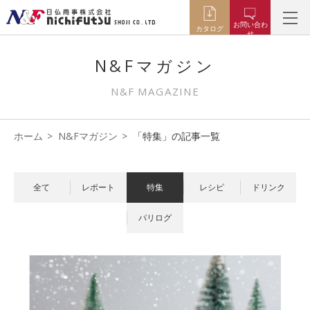
お問い合わ
カタログ
せ
N&Fマガジン
N&F MAGAZINE
ホーム
N&Fマガジン
「特集」の記事一覧
全て
レポート
特集
レシピ
ドリンク
パリログ