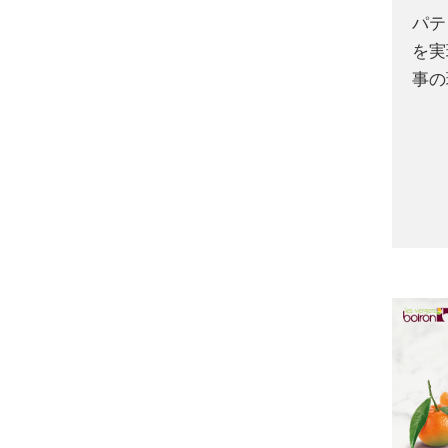
パテ
を実
事の