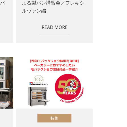
のパ
よる製パン講習会／フレキシ
ルヴァン編
READ MORE
特集