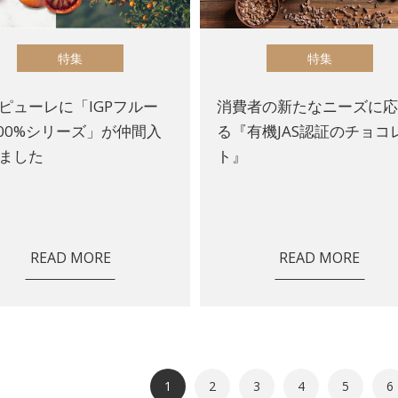
特集
特集
ピューレに「IGPフルー
消費者の新たなニーズに
100%シリーズ」が仲間入
る『有機JAS認証のチョコ
ました
ト』
READ MORE
READ MORE
1
2
3
4
5
6