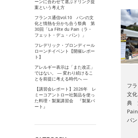
ーンに合わせて選ぶドリンク提
案という考え方
フランス通信vol.10 パンの文
化と情熱を分かち合う祭典 第
30回「La Fête du Pain（ラ・
フェット・デュ・パン）」
フレデリック・ブロンディール
ローンチイベント【開催レポー
ト】
アレルギー表示は「また改正」
ではない。 ― 変わり続けるこ
とを前提に考える時代へ ―
フラ
【講習会レポート】2026年 レ
文化
ミーコアントロー社製品を使っ
た料理・製菓講習会 『製菓パ
典 第
ート』
Pa
パン