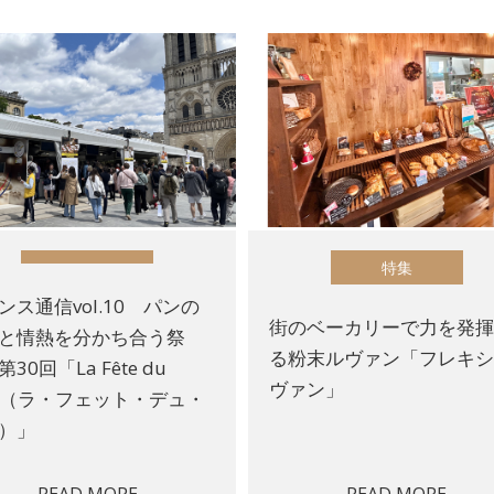
特集
ンス通信vol.10 パンの
街のベーカリーで力を発
と情熱を分かち合う祭
る粉末ルヴァン「フレキシ
30回「La Fête du
ヴァン」
in（ラ・フェット・デュ・
）」
READ MORE
READ MORE