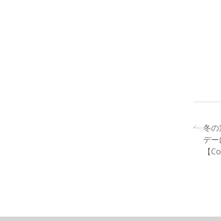
冬の
デー
【Con