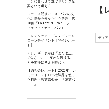
ーンに合わせて選ぶドリンク提
案という考え方
【
フランス通信vol.10 パンの文
化と情熱を分かち合う祭典 第
30回「La Fête du Pain（ラ・
フェット・デュ・パン）」
フレデリック・ブロンディール
ディア
ローンチイベント【開催レポー
ト】
アレルギー表示は「また改正」
ではない。 ― 変わり続けるこ
とを前提に考える時代へ ―
【講習会レポート】2026年 レ
ミーコアントロー社製品を使っ
た料理・製菓講習会 『製菓パ
ート』