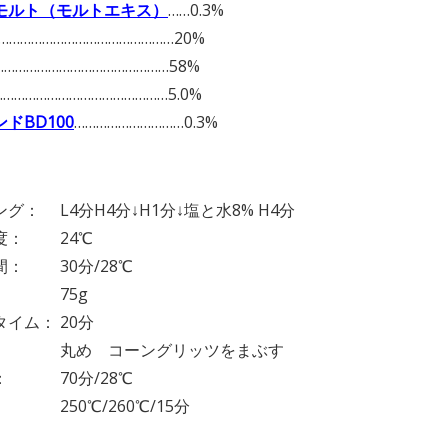
モルト（モルトエキス）
……0.3%
…………………………………………20%
………………………………………58%
………………………………………5.0%
ドBD100
…………………………0.3%
】
グ： L4分H4分↓H1分↓塩と水8% H4分
度： 24℃
間： 30分/28℃
： 75g
イム： 20分
： 丸め コーングリッツをまぶす
： 70分/28℃
 250℃/260℃/15分