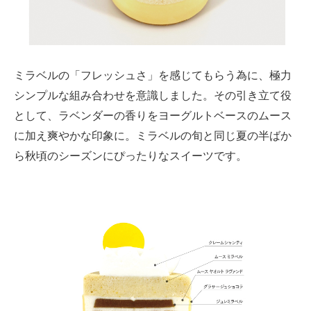
ミラベルの「フレッシュさ」を感じてもらう為に、極力
シンプルな組み合わせを意識しました。
そ
の引き立て役
として、ラベンダーの香りをヨーグルトベースのムース
に加え
爽やかな
印象
に
。
ミラベルの旬と同じ夏の半ばか
ら秋頃
の
シーズンにぴったりなスイーツです。