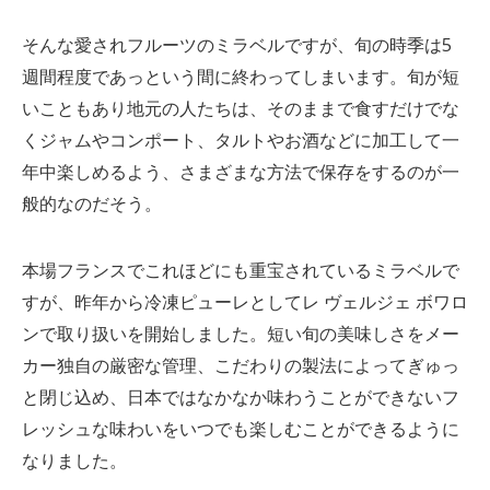
そんな愛され
フルーツ
のミラベルですが、旬の時季は
5
週
間程度であっという間に終わってしまいます。旬
が短
いこともあり地元の人たちは、そのままで食すだけでな
くジャムやコンポート、タルトやお酒などに加工して一
年中楽しめるよう
、
さまざまな方法で保存をするのが一
般的なのだそう。
本場フランスでこれほどにも重宝されているミラベルで
すが、昨年から冷凍ピューレとしてレ
ヴェルジェ
ボワロ
ンで取り扱いを開始しました。
短い旬の美味しさをメー
カー独自の厳密な管理、こだわりの製法によってぎゅっ
と閉じ込め、
日本ではなかなか味わうことができないフ
レッシュな味わいを
いつでも楽しむことができるように
なりました。