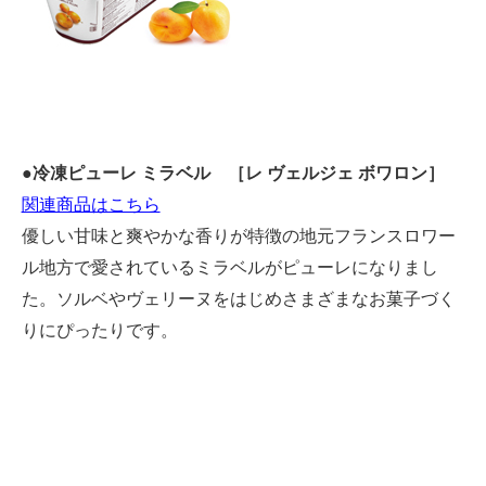
●
冷凍ピューレ ミラベル ［レ ヴェルジェ ボワロン］
関連商品はこちら
優しい甘味と爽やかな香りが特徴
の
地元
フランスロワー
ル地方で
愛
さ
れている
ミラベルがピューレになりまし
た。
ソルベやヴェリーヌ
をはじめさまざまなお菓子づく
りにぴったりです
。