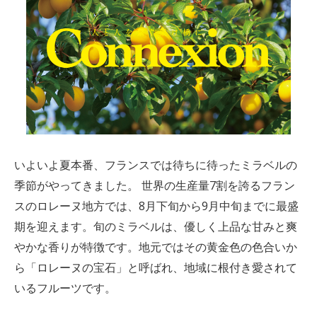
いよいよ夏本番、
フランスでは待ちに待った
ミラベルの
季節がやってきました。
世界の生産量7割を誇る
フラン
ス
の
ロレーヌ地方
では、
8月下旬から9月中旬までに最盛
期を迎えます。
旬の
ミラベルは、
優し
く上品な
甘みと爽
やかな香りが特徴
です
。
地元では
その
黄金色の色合いか
ら「ロレーヌの宝石」と呼ばれ
、
地域
に根付
き愛されて
いる
フルーツです。