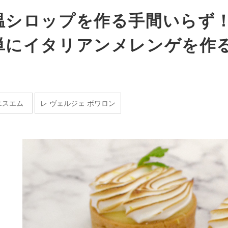
温シロップを作る手間いらず
単にイタリアンメレンゲを作
エスエム
レ ヴェルジェ ボワロン