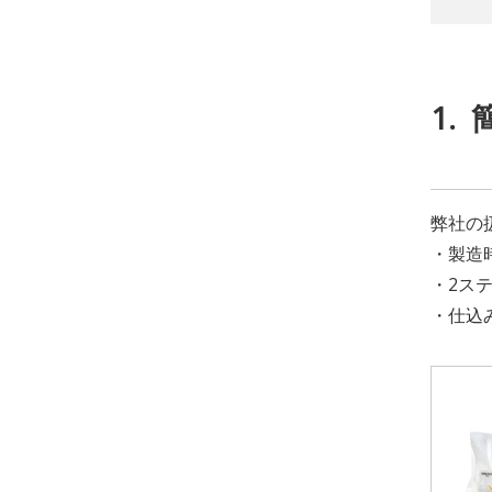
1.
弊社の
・製造
・2ス
・仕込