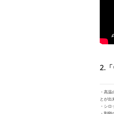
2.
・高温
とが出
・シロ
・割卵