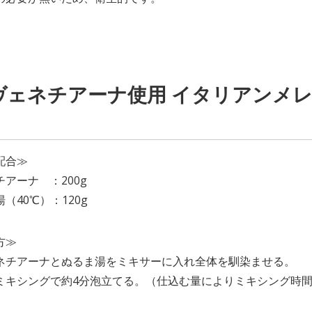
 ヴェネチアーナ使用 イタリアンメ
配合≫
アーナ ：200g
（40℃）：120g
方≫
ネチアーナとぬるま湯をミキサーに入れ全体を馴染ませる。
ミキシングで約4分泡立てる。（仕込む量によりミキシング時