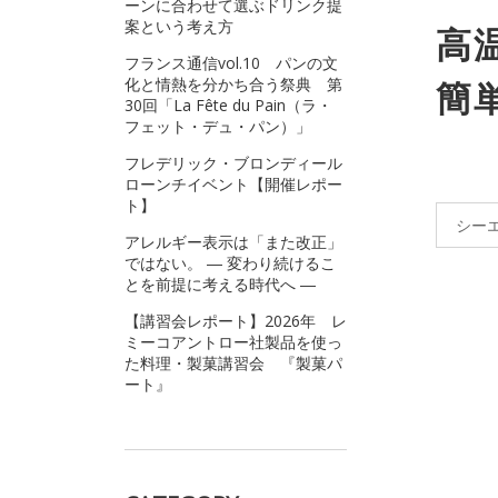
ーンに合わせて選ぶドリンク提
案という考え方
高
フランス通信vol.10 パンの文
化と情熱を分かち合う祭典 第
簡
30回「La Fête du Pain（ラ・
フェット・デュ・パン）」
フレデリック・ブロンディール
ローンチイベント【開催レポー
ト】
シー
アレルギー表示は「また改正」
ではない。 ― 変わり続けるこ
とを前提に考える時代へ ―
【講習会レポート】2026年 レ
ミーコアントロー社製品を使っ
た料理・製菓講習会 『製菓パ
ート』