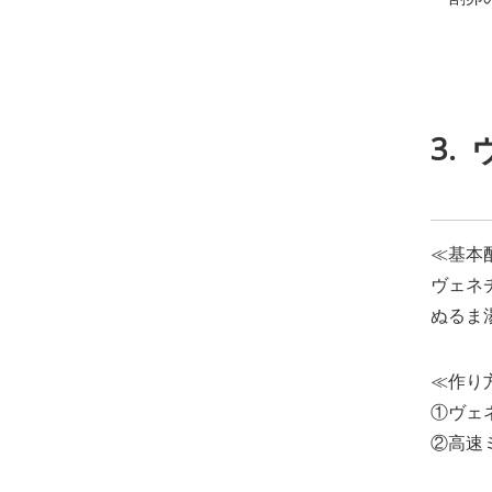
3.
≪基本
ヴェネチ
ぬるま湯
≪作り
①ヴェ
②高速