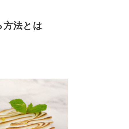
！
る方法とは