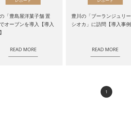
レポート
レポート
の「豊島屋洋菓子舗 置
豊川の「ブーランジュリー
でオーブンを導入【導入
シオカ」に訪問【導入事
】
READ MORE
READ MORE
1