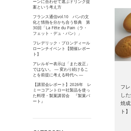
ーンに合わせて選ぶドリンク提
案という考え方
フランス通信vol.10 パンの文
化と情熱を分かち合う祭典 第
30回「La Fête du Pain（ラ・
フェット・デュ・パン）」
フレデリック・ブロンディール
ローンチイベント【開催レポー
ト】
アレルギー表示は「また改正」
ではない。 ― 変わり続けるこ
とを前提に考える時代へ ―
【講習会レポート】2026年 レ
フレ
ミーコアントロー社製品を使っ
した
た料理・製菓講習会 『製菓パ
ート』
焼成
ト】