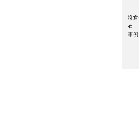
鎌倉
石」
事例