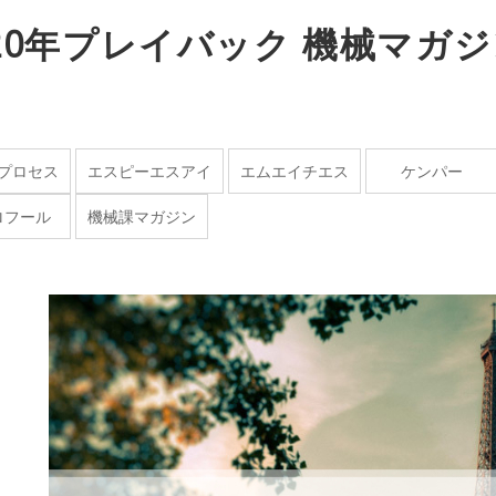
020年プレイバック 機械マガ
プロセス
エスピーエスアイ
エムエイチエス
ケンパー
ロフール
機械課マガジン