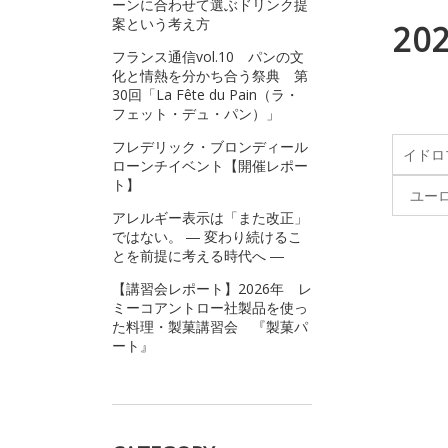
ーンに合わせて選ぶドリンク提
案という考え方
2
フランス通信vol.10 パンの文
化と情熱を分かち合う祭典 第
30回「La Fête du Pain（ラ・
フェット・デュ・パン）」
フレデリック・ブロンディール
イドロ
ローンチイベント【開催レポー
ト】
ユー
アレルギー表示は「また改正」
ではない。 ― 変わり続けるこ
とを前提に考える時代へ ―
【講習会レポート】2026年 レ
ミーコアントロー社製品を使っ
た料理・製菓講習会 『製菓パ
ート』