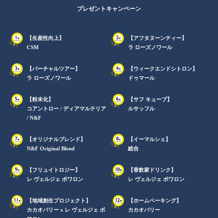
プレゼントキャンペーン
【生産性向上】
【アフタヌーンティー】
CSM
ラ ローズノワール
【バーチャルツアー】
【ウィークエンドシトロン】
ラ ローズノワール
ドゥマール
【粉末化】
【サフ キューブ】
コアントロー / ディアマルテリア
ルサッフル
/ N&F
【オリジナルブレンド】
【イーマルシェ】
N&F Original Blend
総合
【フリュイトロジー】
【香飲家ドリンク】
レ ヴェルジェ ボワロン
レ ヴェルジェ ボワロン
【地域創生プロジェクト】
【ホームベーキング】
カカオバリー x レ ヴェルジェ ボ
カカオバリー