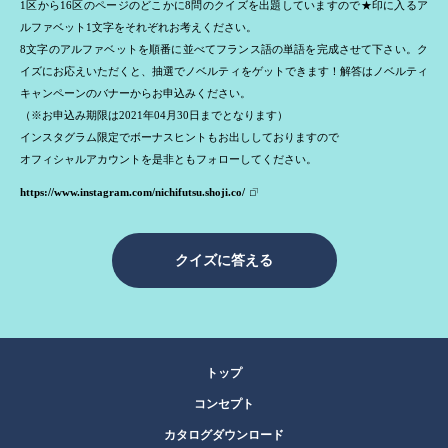
1区から16区のページのどこかに8問のクイズを出題していますので★印に入るア
ルファベット1文字をそれぞれお考えください。
8文字のアルファベットを順番に並べてフランス語の単語を完成させて下さい。ク
イズにお応えいただくと、抽選でノベルティをゲットできます！解答はノベルティ
キャンペーンのバナーからお申込みください。
（※お申込み期限は2021年04月30日までとなります）
インスタグラム限定でボーナスヒントもお出ししておりますので
オフィシャルアカウントを是非ともフォローしてください。
https://www.instagram.com/nichifutsu.shoji.co/
クイズに答える
トップ
コンセプト
カタログダウンロード