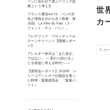
ーンに合わせて選ぶドリンク提
案という考え方
世
フランス通信vol.10 パンの文
化と情熱を分かち合う祭典 第
カ
30回「La Fête du Pain（ラ・
フェット・デュ・パン）」
フレデリック・ブロンディール
ローンチイベント【開催レポー
ト】
ラ ロ
アレルギー表示は「また改正」
ではない。 ― 変わり続けるこ
とを前提に考える時代へ ―
【講習会レポート】2026年 レ
ミーコアントロー社製品を使っ
た料理・製菓講習会 『製菓パ
ート』