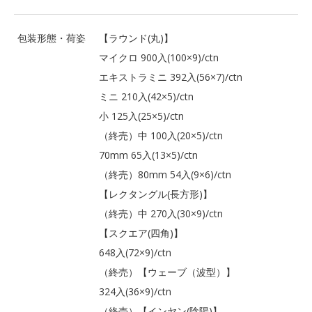
包装形態・荷姿
【ラウンド(丸)】
マイクロ 900入(100×9)/ctn
エキストラミニ 392入(56×7)/ctn
ミニ 210入(42×5)/ctn
小 125入(25×5)/ctn
（終売）中 100入(20×5)/ctn
70mm 65入(13×5)/ctn
（終売）80mm 54入(9×6)/ctn
【レクタングル(長方形)】
（終売）中 270入(30×9)/ctn
【スクエア(四角)】
648入(72×9)/ctn
（終売）【ウェーブ（波型）】
324入(36×9)/ctn
（終売）【インヤン(陰陽)】