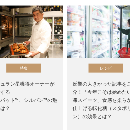
特集
レシピ
シュラン星獲得オーナーが
反響の大きかった記事を
用する
介！「今年こそは始めた
パット™、シルパン™の魅
凍スイーツ」食感を柔ら
とは？
仕上げる転化糖（スタボ
ン）の効果とは？