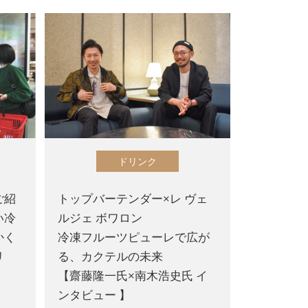
ドリンク
ご紹
トップバーテンダー×レ ヴェ
い冷
ルジェ ボワロン
かく
冷凍フルーツピューレで広が
リ
る、カクテルの未来
【齋藤隆一氏×南木浩史氏 イ
ンタビュー 】