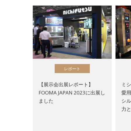
レポート
【展示会出展レポート】
ミ
FOOMA JAPAN 2023に出展し
愛
ました
シル
力