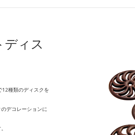
トディス
で12種類のディスクを
クのデコレーションに
す。