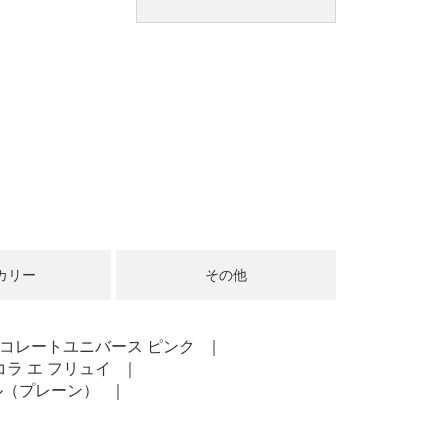
カリー
その他
コレートユニバース ピンク
ラ エ フリュイ
ル（プレーン）