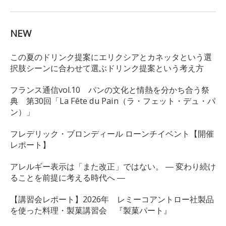
NEW
この夏のドリンク提案にエリクシアとカネッタという選
択肢シーンに合わせて選ぶドリンク提案という考え方
フランス通信vol.10 パンの文化と情熱を分かち合う祭
典 第30回「La Fête du Pain（ラ・フェット・デュ・パ
ン）」
フレデリック・ブロンディール ローンチイベント【開催
レポート】
アレルギー表示は「また改正」ではない。 ― 変わり続け
ることを前提に考える時代へ ―
【講習会レポート】2026年 レミーコアントロー社製品
を使った料理・製菓講習会 『製菓パート』