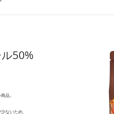
ル50%
。
。
い商品。
が少ないため、