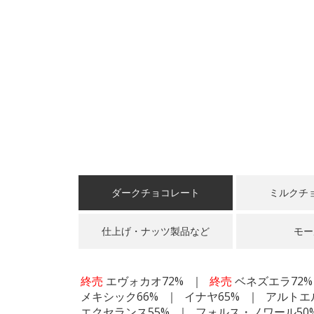
ダークチョコレート
ミルクチ
仕上げ・ナッツ製品など
モー
終売
エヴォカオ72%
終売
ベネズエラ72%
メキシック66%
イナヤ65%
アルトエ
エクセランス55%
フォルス・ノワール50