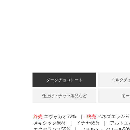
ダークチョコレート
ミルクチ
仕上げ・ナッツ製品など
モー
終売
エヴォカオ72%
終売
ベネズエラ72%
メキシック66%
イナヤ65%
アルトエ
エクセランス55%
フォルス・ノワール50