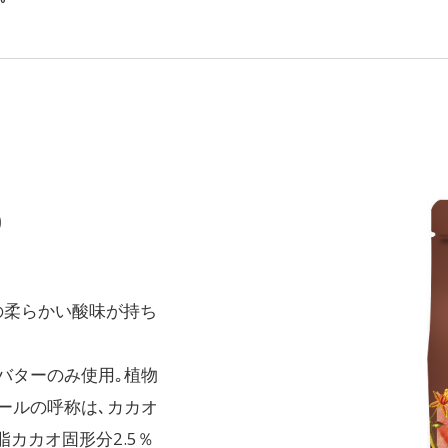
%
の柔らかい酸味が持ち
バターのみ使用｡植物
ールの呼称は､カカオ
脂カカオ固形分2.5％